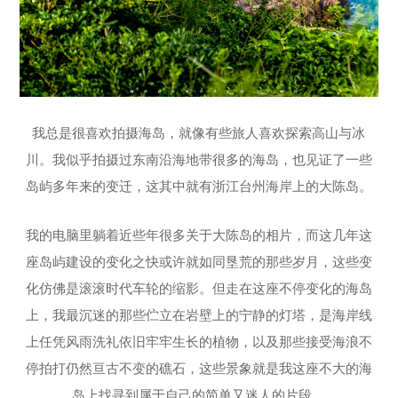
我总是很喜欢拍摄海岛，就像有些旅人喜欢探索高山与冰
川。我似乎拍摄过东南沿海地带很多的海岛，也见证了一些
岛屿多年来的变迁，这其中就有浙江台州海岸上的大陈岛。
我的电脑里躺着近些年很多关于大陈岛的相片，而这几年这
座岛屿建设的变化之快或许就如同垦荒的那些岁月，这些变
化仿佛是滚滚时代车轮的缩影。但走在这座不停变化的海岛
上，我最沉迷的那些伫立在岩壁上的宁静的灯塔，是海岸线
上任凭风雨洗礼依旧牢牢生长的植物，以及那些接受海浪不
停拍打仍然亘古不变的礁石，这些景象就是我这座不大的海
岛上找寻到属于自己的简单又迷人的片段。