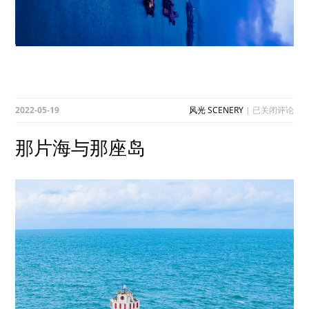
那
2022-05-19
风光 SCENERY
|
已关闭评论
片
海
那片海与那座岛
与
那
座
岛