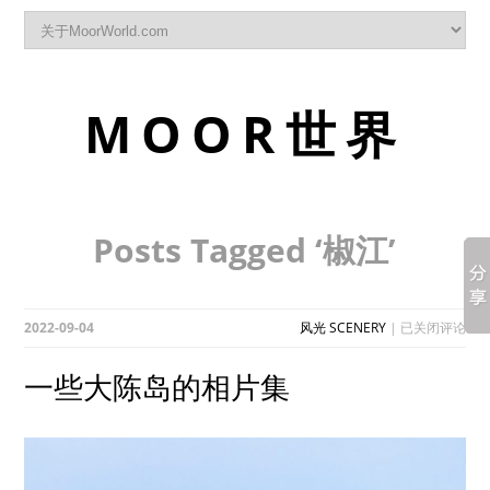
MOOR世界
Posts Tagged ‘椒江’
一
2022-09-04
风光 SCENERY
|
已关闭评论
些
大
一些大陈岛的相片集
陈
岛
的
相
片
集