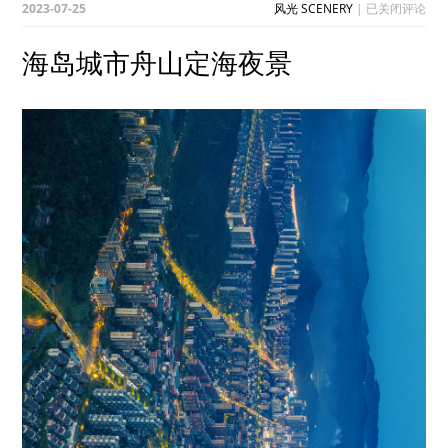
海
2023-07-25
风光 SCENERY
|
已关闭评论
岛
城
海岛城市舟山定海夜景
市
舟
山
定
海
夜
景