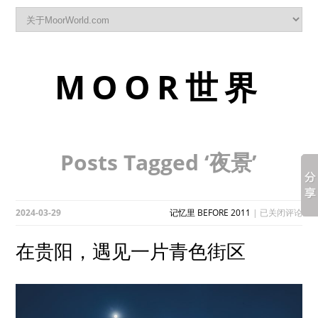
MOOR世界
Posts Tagged ‘夜景’
在
2024-03-29
记忆里 BEFORE 2011
|
已关闭评论
贵
阳，
在贵阳，遇见一片青色街区
遇
见
一
片
青
色