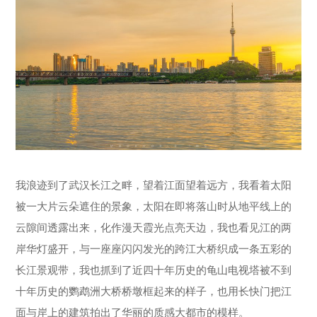
我浪迹到了武汉长江之畔，望着江面望着远方，我看着太阳
被一大片云朵遮住的景象，太阳在即将落山时从地平线上的
云隙间透露出来，化作漫天霞光点亮天边，我也看见江的两
岸华灯盛开，与一座座闪闪发光的跨江大桥织成一条五彩的
长江景观带，我也抓到了近四十年历史的龟山电视塔被不到
十年历史的鹦鹉洲大桥桥墩框起来的样子，也用长快门把江
面与岸上的建筑拍出了华丽的质感大都市的模样。