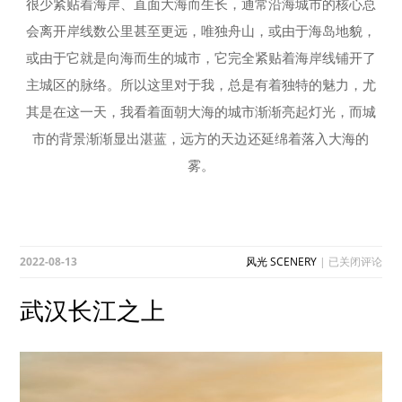
很少紧贴着海岸、直面大海而生长，通常沿海城市的核心总
会离开岸线数公里甚至更远，唯独舟山，或由于海岛地貌，
或由于它就是向海而生的城市，它完全紧贴着海岸线铺开了
主城区的脉络。所以这里对于我，总是有着独特的魅力，尤
其是在这一天，我看着面朝大海的城市渐渐亮起灯光，而城
市的背景渐渐显出湛蓝，远方的天边还延绵着落入大海的
雾。
武
2022-08-13
风光 SCENERY
|
已关闭评论
汉
长
武汉长江之上
江
之
上