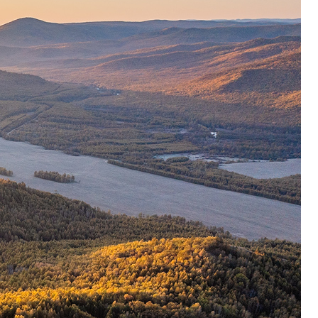
大
兴
安
岭
森
林
之
秋