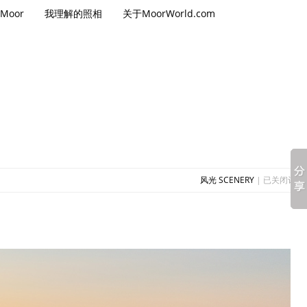
Moor
我理解的照相
关于MoorWorld.com
内
风光 SCENERY
|
已关闭评论
蒙
古
额
尔
古
纳
太
平
镇
的