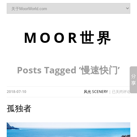
MOOR世界
Posts Tagged ‘慢速快门’
孤
2018-07-10
风光 SCENERY
|
已关闭评论
独
者
孤独者