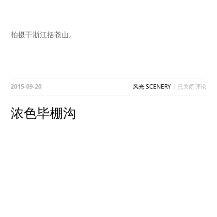
拍摄于浙江括苍山。
浓
2015-09-20
风光 SCENERY
|
已关闭评论
色
毕
浓色毕棚沟
棚
沟