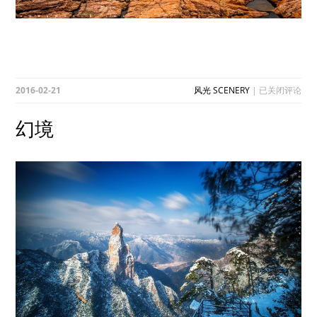
幻
2016-02-21
风光 SCENERY
|
已关闭评论
境
幻境