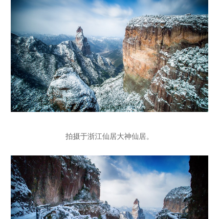
拍摄于浙江仙居大神仙居。