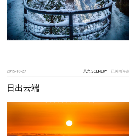
日
2015-10-27
风光 SCENERY
|
已关闭评论
出
云
日出云端
端