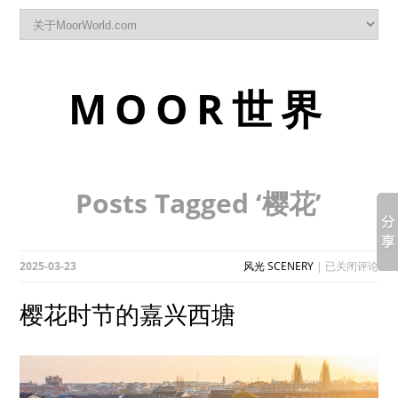
MOOR世界
Posts Tagged ‘樱花’
樱
2025-03-23
风光 SCENERY
|
已关闭评论
花
时
樱花时节的嘉兴西塘
节
的
嘉
兴
西
塘