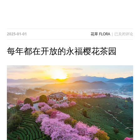
每
2025-01-01
花草 FLORA
|
已关闭评论
年
都
每年都在开放的永福樱花茶园
在
开
放
的
永
福
樱
花
茶
园