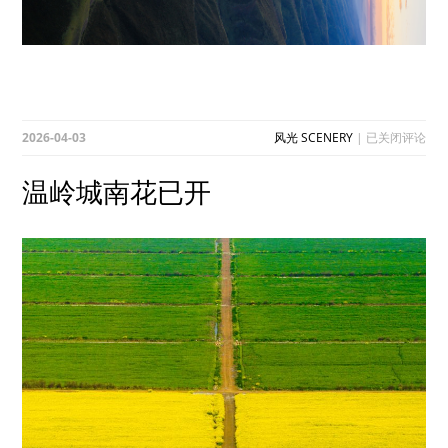
温
2026-04-03
风光 SCENERY
|
已关闭评论
岭
城
温岭城南花已开
南
花
已
开