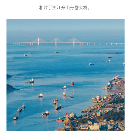
相片于浙江舟山舟岱大桥。