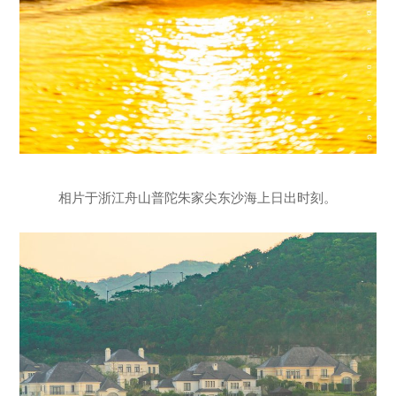
相片于浙江舟山普陀朱家尖东沙海上日出时刻。