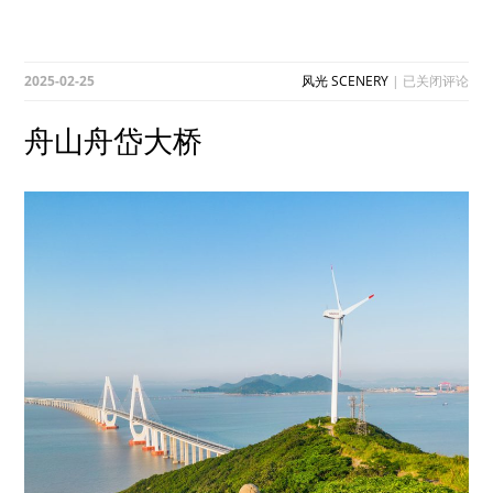
舟
2025-02-25
风光 SCENERY
|
已关闭评论
山
舟
舟山舟岱大桥
岱
大
桥