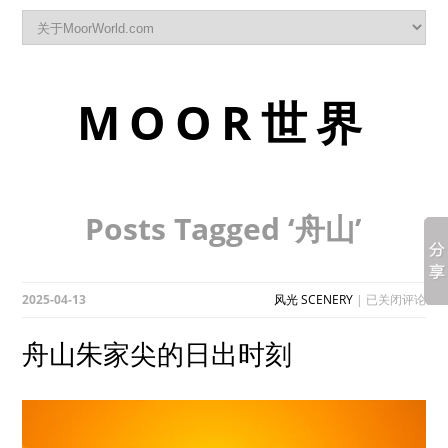
MOOR世界
Posts Tagged ‘舟山’
舟
2025-04-13
风光 SCENERY
|
已关闭评论
山
朱
舟山朱家尖的日出时刻
家
尖
的
日
出
时