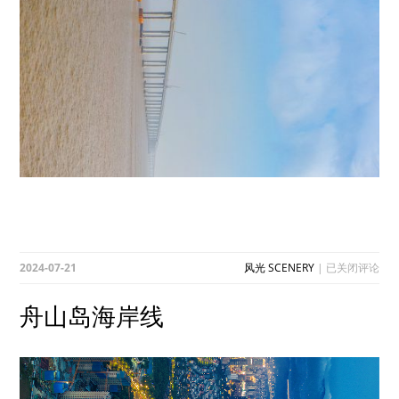
舟
2024-07-21
风光 SCENERY
|
已关闭评论
山
岛
舟山岛海岸线
海
岸
线