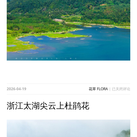
浙
2026-04-19
花草 FLORA
|
已关闭评论
江
太
浙江太湖尖云上杜鹃花
湖
尖
云
上
杜
鹃