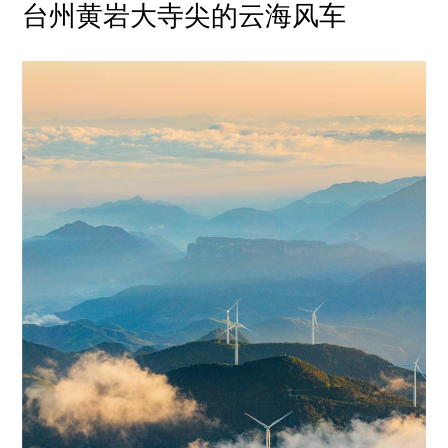
台州黄岩大寺尖的云海风车
岩
大
寺
尖
的
云
海
风
车