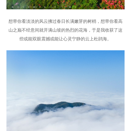
想带你看淡淡的风云拂过春日长满嫩芽的树梢，想带你看高
山之巅不经意间就开满山坡的热烈的花海，于是我收获了这
些或能双眼震撼或能让心灵宁静的云上杜鹃海。