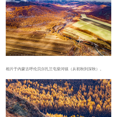
相片于内蒙古呼伦贝尔扎兰屯柴河镇（从初秋到深秋）。