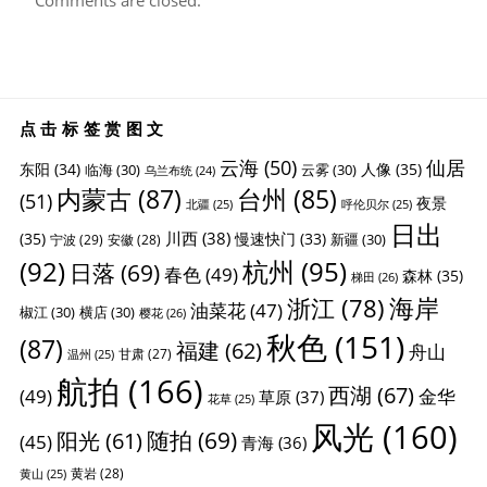
点击标签赏图文
云海
(50)
仙居
东阳
(34)
人像
(35)
临海
(30)
云雾
(30)
乌兰布统
(24)
内蒙古
(87)
台州
(85)
(51)
夜景
北疆
(25)
呼伦贝尔
(25)
日出
川西
(38)
(35)
慢速快门
(33)
新疆
(30)
宁波
(29)
安徽
(28)
杭州
(95)
(92)
日落
(69)
春色
(49)
森林
(35)
梯田
(26)
海岸
浙江
(78)
油菜花
(47)
椒江
(30)
横店
(30)
樱花
(26)
秋色
(151)
(87)
福建
(62)
舟山
甘肃
(27)
温州
(25)
航拍
(166)
西湖
(67)
(49)
金华
草原
(37)
花草
(25)
风光
(160)
随拍
(69)
阳光
(61)
(45)
青海
(36)
黄岩
(28)
黄山
(25)