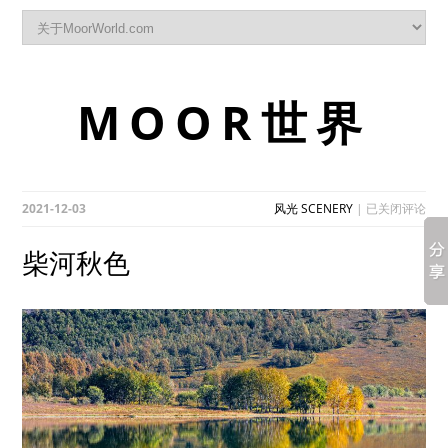
MOOR世界
柴
2021-12-03
风光 SCENERY
|
已关闭评论
河
秋
柴河秋色
色