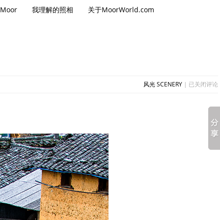
Moor
我理解的照相
关于MoorWorld.com
春
风光 SCENERY
|
已关闭评论
日
里
的
安
徽
阳
产
土
楼