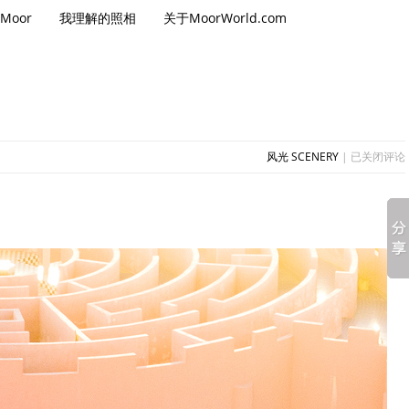
Moor
我理解的照相
关于MoorWorld.com
福
风光 SCENERY
|
已关闭评论
建
漳
州
火
山
岛