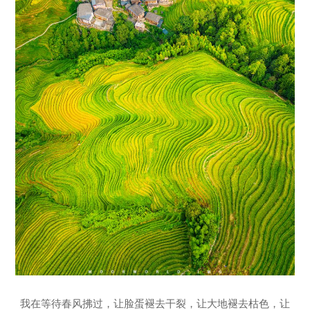
我在等待春风拂过，让脸蛋褪去干裂，让大地褪去枯色，让