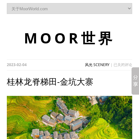
MOOR世界
桂
2023-02-04
风光 SCENERY
|
已关闭评论
林
龙
桂林龙脊梯田-金坑大寨
脊
梯
田-
金
坑
大
寨