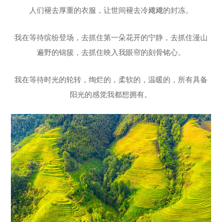
人们褪去厚重的衣服，让世间褪去冷飕飕的封冻。
我在等待缤纷登场，去抓住第一朵花开的宁静，去抓住漫山
遍野的锦簇，去抓住映入我眼帘的刻骨铭心。
我在等待时光的轮转，绚烂的，柔软的，温暖的，所有具备
阳光的感觉我都想拥有。