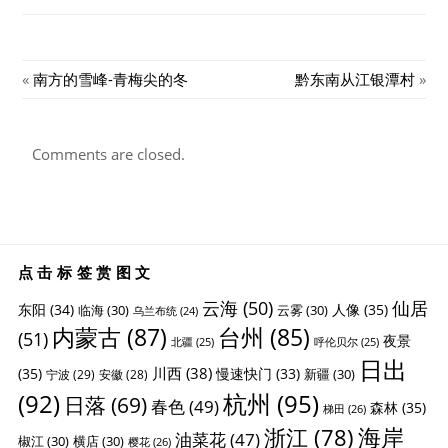
«
南方的雪峰-青梅尖的冬
黔东南从江银潭村
»
Comments are closed.
点击标签赏图文
云海
(50)
仙居
东阳
(34)
人像
(35)
临海
(30)
云雾
(30)
乌兰布统
(24)
内蒙古
(87)
台州
(85)
(51)
夜景
北疆
(25)
呼伦贝尔
(25)
日出
川西
(38)
(35)
慢速快门
(33)
新疆
(30)
宁波
(29)
安徽
(28)
杭州
(95)
(92)
日落
(69)
春色
(49)
森林
(35)
梯田
(26)
海岸
浙江
(78)
油菜花
(47)
椒江
(30)
横店
(30)
樱花
(26)