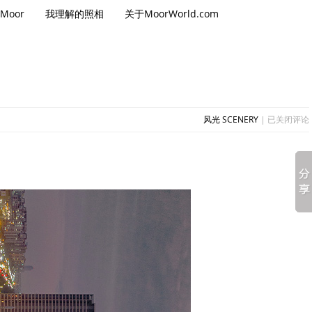
Moor
我理解的照相
关于MoorWorld.com
成
风光 SCENERY
|
已关闭评论
长
中
的
台
州
椒
江
城
市
长
卷