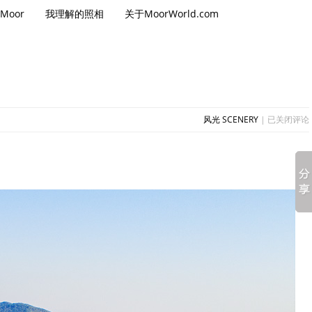
Moor
我理解的照相
关于MoorWorld.com
我
风光 SCENERY
|
已关闭评论
在
汕
头
南
澳
岛
收
集
的
各
种
风
景