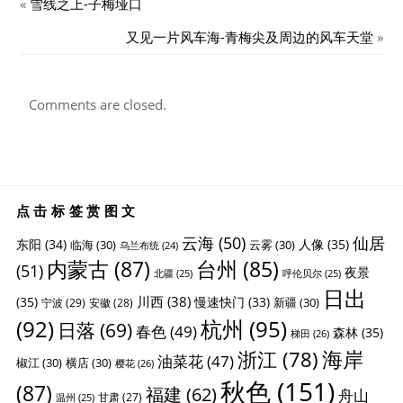
«
雪线之上-子梅垭口
又见一片风车海-青梅尖及周边的风车天堂
»
Comments are closed.
点击标签赏图文
云海
(50)
仙居
东阳
(34)
人像
(35)
临海
(30)
云雾
(30)
乌兰布统
(24)
内蒙古
(87)
台州
(85)
(51)
夜景
北疆
(25)
呼伦贝尔
(25)
日出
川西
(38)
(35)
慢速快门
(33)
新疆
(30)
宁波
(29)
安徽
(28)
杭州
(95)
(92)
日落
(69)
春色
(49)
森林
(35)
梯田
(26)
海岸
浙江
(78)
油菜花
(47)
椒江
(30)
横店
(30)
樱花
(26)
秋色
(151)
(87)
福建
(62)
舟山
甘肃
(27)
温州
(25)