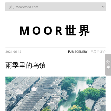
MOOR世界
雨
2024-06-12
风光 SCENERY
|
已关闭评论
季
里
雨季里的乌镇
的
乌
镇