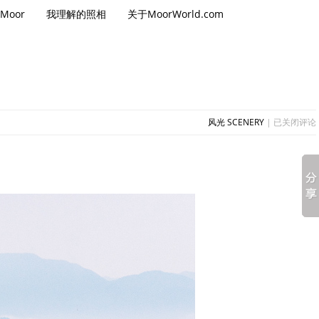
Moor
我理解的照相
关于MoorWorld.com
又
风光 SCENERY
|
已关闭评论
见
一
片
风
车
海-
青
梅
尖
及
周
边
的
风
车